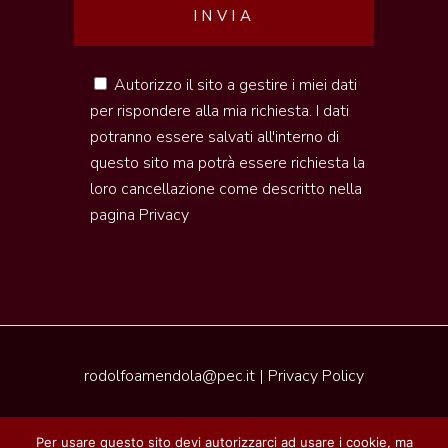
Autorizzo il sito a gestire i miei dati
per rispondere alla mia richiesta. I dati
potranno essere salvati all'interno di
questo sito ma potrà essere richiesta la
loro cancellazione come descritto nella
pagina
Privacy
rodolfoamendola@pec.it
|
Privacy Policy
2020 © Pleasure of Tuscany | Realizzazione by
Per usare questo sito devi autorizzarci ad usare i cookie, ma