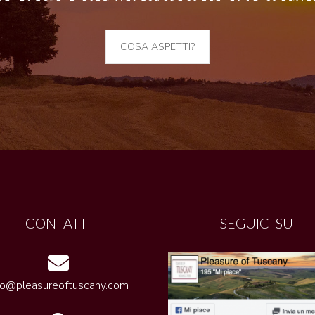
COSA ASPETTI?
CONTATTI
SEGUICI SU
fo@pleasureoftuscany.com