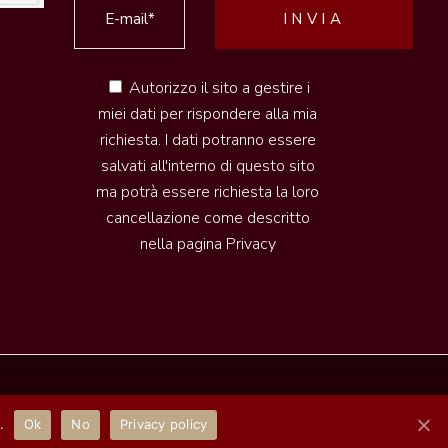
Autorizzo il sito a gestire i
miei dati per rispondere alla mia
richiesta. I dati potranno essere
salvati all'interno di questo sito
ma potrà essere richiesta la loro
cancellazione come descritto
nella pagina
Privacy
2020 © Pleasure of Tuscany | Realizzazione by
Piramedia
.
Ok
No
Privacy policy