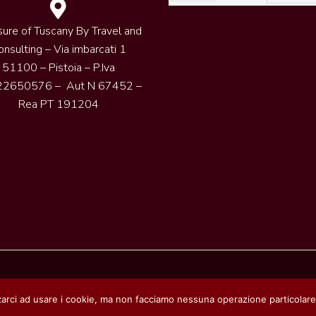
sure of Tuscany By Travel and
onsulting – Via imbarcati 1
51100 – Pistoia – P.Iva
2650576 – Aut N 67452 –
Rea PT 191204
zarci ad usare i cookie, ma non facciamo nessuna operazione particolare