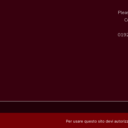
Plea
C
0192
rodolfoamendola@pec.it
|
Privacy Policy
Per usare questo sito devi autoriz