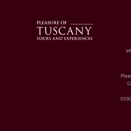
in
Plea
C
0192