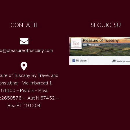
CONTATTI
SEGUICI SU
fo@pleasureoftuscany.com
sure of Tuscany By Travel and
onsulting – Via imbarcati 1
51100 – Pistoia – P.Iva
2650576 – Aut N 67452 –
Rea PT 191204