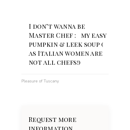
I don’t wanna be
Master Chef : my easy
pumpkin & leek soup (
as Italian women are
not all chefs!)
Pleasure of Tuscany
Request more
information