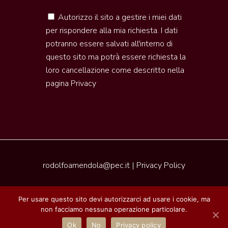
Autorizzo il sito a gestire i miei dati
per rispondere alla mia richiesta. I dati
potranno essere salvati all'interno di
questo sito ma potrà essere richiesta la
loro cancellazione come descritto nella
pagina
Privacy
rodolfoamendola@pec.it
|
Privacy Policy
2020 © Pleasure of Tuscany | Realizzazione by
Per usare questo sito devi autorizzarci ad usare i cookie, ma
Piramedia
non facciamo nessuna operazione particolare.
Ok
No
Privacy policy