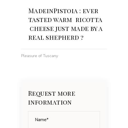
MadeinPistoia : ever
tasted warm ricotta
cheese just made by a
real shepherd ?
Pleasure of Tuscany
Request more
information